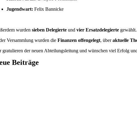
Jugendwart:
Felix Bannicke
ßerdem wurden
sieben Delegierte
und
vier Ersatzdelegierte
gewählt.
 der Versammlung wurden die
Finanzen offengelegt
, über
aktuelle T
r gratulieren der neuen Abteilungsleitung und wünschen viel Erfolg u
eue Beiträge