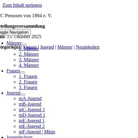
Zum Inhalt springen
C Preussen von 1894 e. V.
teilungsversammlung
oggle Navigation
om:
15. Oktober 2025
Männer
tegorie(n):
Frauen
|
Jugend
|
Männer
|
Neuigkeiten
1. Männer
2. Männer
3. Männer
4. Männer
Frauen
1. Frauen
2. Frauen
3. Frauen
Jugend
mA-Jugend
mB-Jugend
mC-Jugend 1
mD-Jugend 1
mE-Jugend 1
mE-Jugend 2
mF-Jugend | Minis
Jugendschutz