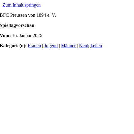
Zum Inhalt springen
BFC Preussen von 1894 e. V.
Spieltagvorschau
Vom:
16. Januar 2026
Kategorie(n):
Frauen
|
Jugend
|
Männer
|
Neuigkeiten