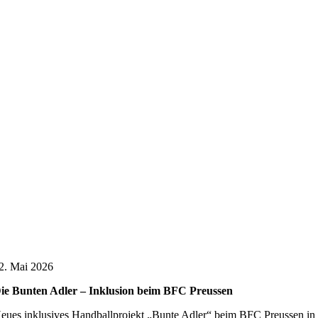
2. Mai 2026
ie Bunten Adler – Inklusion beim BFC Preussen
eues inklusives Handballprojekt „Bunte Adler“ beim BFC Preussen in