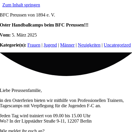
Zum Inhalt springen
BFC Preussen von 1894 e. V.
Oster Handballcamps beim BFC Preussen!!!
Vom:
5. März 2025
Kategorie(n):
Frauen
|
Jugend
|
Männer
|
Neuigkeiten
|
Uncategorized
Liebe Preussenfamilie,
in den Osterferien bieten wir mithilfe von Professionellen Trainern,
Tagescamps mit Verpflegung für die Jugenden F-C an.
Jeden Tag wird trainiert von 09.00 bis 15.00 Uhr
Wo? In der Lippstädter Straße 9-11, 12207 Berlin
Wie meldet ihr euch an?