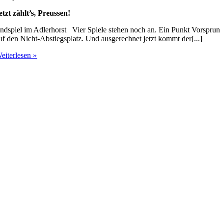
etzt zählt’s, Preussen!
ndspiel im Adlerhorst Vier Spiele stehen noch an. Ein Punkt Vorspru
uf den Nicht-Abstiegsplatz. Und ausgerechnet jetzt kommt der[...]
eiterlesen »