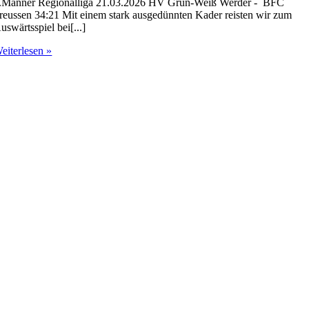
.Männer Regionalliga 21.03.2026 HV Grün-Weiß Werder - BFC
reussen 34:21 Mit einem stark ausgedünnten Kader reisten wir zum
uswärtsspiel bei[...]
eiterlesen »