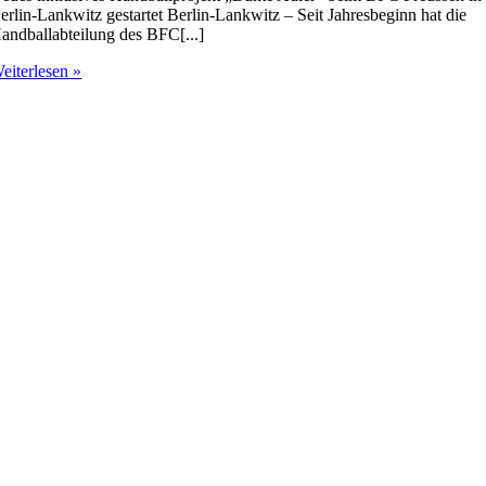
erlin-Lankwitz gestartet Berlin-Lankwitz – Seit Jahresbeginn hat die
andballabteilung des BFC[...]
eiterlesen »