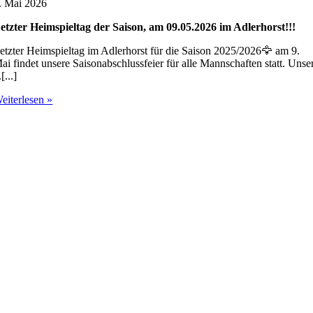
. Mai 2026
etzter Heimspieltag der Saison, am 09.05.2026 im Adlerhorst!!!
etzter Heimspieltag im Adlerhorst für die Saison 2025/2026🦅 am 9.
ai findet unsere Saisonabschlussfeier für alle Mannschaften statt. Unse
.[...]
eiterlesen »